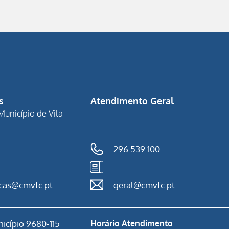
s
Atendimento Geral
Município de Vila
296 539 100
-
ncas@cmvfc.pt
geral@cmvfc.pt
icípio 9680-115
Horário Atendimento